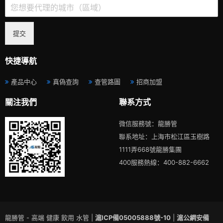
提交
快捷導航
產品中心
真偽查詢
查管路圖
招商加盟
關注我們
聯系方式
微信服務號：龍勝管
聯系地址：上海市松江區玉樹路
1111弄668號龍勝集團
400服務熱線：400-882-6662
龍勝管 - 高端 健康 飲用 水管 |
滬ICP備05005888號-10
|
滬公網安備