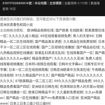
31011702889814號
|
本站地圖
|
全部標簽
| 加載用時 0.112秒 | 數據庫
查詢 16次
感谢您访问我们的网站，您可能还对以下资源感兴趣：
亚洲另类春色校园小说
主站蜘蛛池模板：
欧洲精品视频在线
|
国产欧美 在线欧美
|
欧美激情在线
一区
|
久久久久久成人精品
|
99在线观看视频免费
|
男人的天堂99
|
日韩
精品一区二区在线视频
|
国产精品美女诱惑
|
久久精品在线免费视频
|
日本
不卡一区二区三区在线观看
|
国产二区视频在线播放
|
国产精品自在线
|
九
九热精品视频在线播放
|
欧美乱妇高清无乱码
|
在线观看国产一区
|
国产精
品久久久久久av福利
|
精品免费国产
|
久久久久久久久亚洲
|
免费人成在
线观看视频播放
|
日本阿v视频在线观看
|
日韩中文字幕av
|
日韩专区中文
字幕
|
日本一区二区在线视频观看
|
日韩亚洲欧美中文高清在线
|
午夜精品
在线视频
|
91久久精品国产91久久
|
国产精国产精品
|
91久久久久久久久
久久久久
|
97欧美精品一区二区三区
|
99久久久久国产精品免费
|
99久久
精品免费看国产四区
|
亚洲综合日韩在线
|
色琪琪综合男人的天堂aⅴ视频
|
日韩在线播放一区
|
欧美日韩精品不卡
|
久久最新免费视频
|
久久av高潮
av
|
国产精品一区在线播放
|
国产mv免费观看入口亚洲
|
亚洲国产精品
www
|
日本三日本三级少妇三级66
|