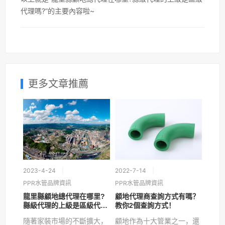
代理嗎?”的主要內容啦~
更多文章推薦
2023-4-24
2022-7-14
PPR水管品牌資訊
PPR水管品牌資訊
龍里縣顧地總代理在哪里?
顧地代理商查詢方式有嗎？
縣級代理的上級是區級代理
教你2個查詢方式！
嗎?
隨著家裝市場的不斷擴大，
顧地作為十大管業之一，還