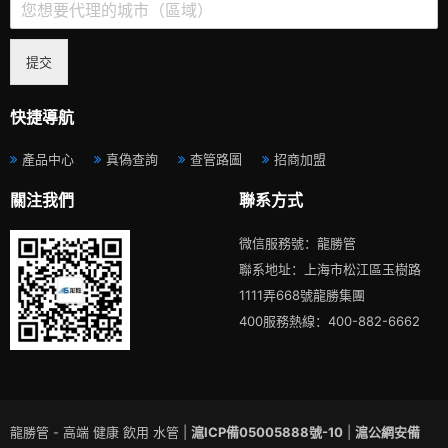
提交
快捷導航
產品中心
真偽查詢
查管路圖
招商加盟
關注我們
聯系方式
微信服務號：龍勝管
聯系地址：上海市松江區玉樹路
1111弄668號龍勝集團
400服務熱線：400-882-6662
龍勝管 - 高端 健康 飲用 水管 |
滬ICP備05005888號-10
|
滬公網安備