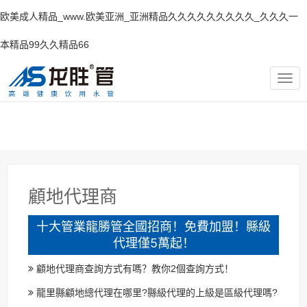
欧美成人精品_www.欧美亚洲_亚洲精品久久久久久久久久久_久久久一
本精品99久久精品66
TOG
NAV
顧地代理商
十大管業龍勝管全國招商！免費加盟！縣級
代理僅5萬起！
顧地代理商查詢方式有嗎？教你2個查詢方式！
龍里縣顧地總代理在哪里?縣級代理的上級是區級代理嗎?