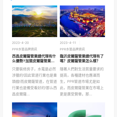
2023-4-20
2023-4-11
PPR水管品牌資訊
PPR水管品牌資訊
西昌皮爾薩管業總代理有什
臨沂皮爾薩管業總代理有了
么優勢?加盟皮爾薩管業需
嗎？皮爾薩管業怎么樣？
要具備什么條件呢?
只要裝修房子，水電是必然
隨著人們對生活質量要求的
涉獵的!因此管道行業也是重
提高，各種建材也應運而
頭戲!而皮爾薩管道，在管道
生，PPR管道市場尤是如
行業也是備受看好的!那么西
此，而皮爾薩管業在市場上
昌皮爾薩...
更是廣受贊譽。那...