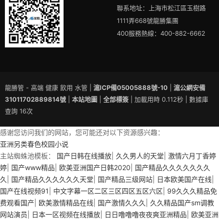
聯系地址：上海市松江區玉樹路
1111弄668號龍勝集團
400服務熱線：400-882-6662
龍勝管 - 高端 健康 飲用 水管 |
滬ICP備05005888號-10
|
滬公網安備
31011702889814號
|
本站地圖
|
全部標簽
| 加載用時 0.112秒 | 數據庫
查詢 16次
感谢您访问我们的网站，您可能还对以下资源感兴趣：
亚洲另类春色校园小说
主站蜘蛛池模板：
国产日韩在线播放
|
久久男人的天堂
|
激情六月丁香婷
婷
|
国产www精品
|
欧美亚洲国产日韩2020
|
国产精品久久久久久久久
久
|
国产精品久久久久久久天堂
|
国产精品三级网站
|
日本欧美国产在线
|
国产在线视频91
|
中文字幕一区二区三区四区五区六区
|
99久久久精品免
费观看国产
|
欧美激情精品在线
|
国产激情久久久
|
久久精品国产sm调教
网站演员
|
日本一区视频在线播放
|
日日噜噜噜夜夜爽亚洲精品
|
欧美亚洲