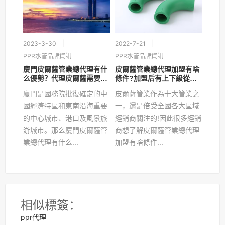
2023-3-30
2022-7-21
PPR水管品牌資訊
PPR水管品牌資訊
廈門皮爾薩管業總代理有什
皮爾薩管業總代理加盟有啥
么優勢？代理皮爾薩需要多
條件?加盟后有上下級從屬
少錢？
嗎?
廈門是國務院批復確定的中
皮爾薩管業作為十大管業之
國經濟特區和東南沿海重要
一，還是倍受全國各大區域
的中心城市、港口及風景旅
經銷商關注的!因此很多經銷
游城市。那么廈門皮爾薩管
商想了解皮爾薩管業總代理
業總代理有什么...
加盟有啥條件...
相似標簽：
ppr代理