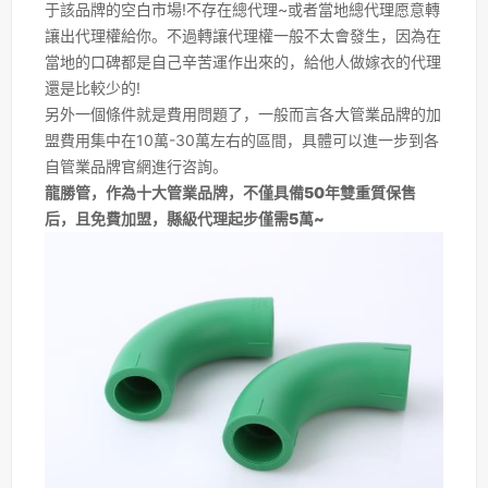
于該品牌的空白市場!不存在總代理~或者當地總代理愿意轉
讓出代理權給你。不過轉讓代理權一般不太會發生，因為在
當地的口碑都是自己辛苦運作出來的，給他人做嫁衣的代理
還是比較少的!
另外一個條件就是費用問題了，一般而言各大管業品牌的加
盟費用集中在10萬-30萬左右的區間，具體可以進一步到各
自管業品牌官網進行咨詢。
龍勝管，作為十大管業品牌，不僅具備50年雙重質保售
后，且免費加盟，縣級代理起步僅需5萬~