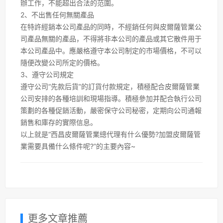
辦工作，不能超出合法的范圍。
2、不出售任何無關產品
在特許經銷本公司產品的同時，不經銷任何與皮爾薩管業公
司產品無關的產品，不得將非本公司的產品或其它散件用于
本公司產品中。應嚴格遵守本公司制定的市場價格，不可以
隨便改變公司所定的價格。
3、遵守公司規定
遵守公司“先款后貨”的訂貨付款規定，積極配合皮爾薩管業
公司安排的各種培訓和現場指導。積極參加并配合執行公司
策劃的各種促銷活動，嚴密保守公司秘密，定期向公司通報
銷售和庫存的實際信息。
以上就是“西昌皮爾薩管業總代理有什么優勢?加盟皮爾薩管
業需要具備什么條件呢?”的主要內容~
更多文章推薦