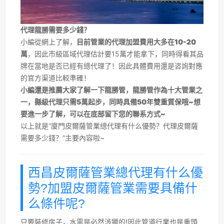
代理龍勝需要多少錢？
小編從網上了解，
目前管業的代理加盟費用大多在10-20
萬
，因此市級區域代理估計要15萬才能拿下，同時得看其品
牌在當地是否已經有總代理了！因此具體費用還是咨詢對應
的官方渠道比較準確！
小編還是推薦大家了解一下龍勝管，龍勝管作為十大管業之
一，縣級代理只需5萬起步，同時具備50年雙重質保哦~想
要進一步了解，可以在底部留下您的聯系方式~
以上就是“廈門皮爾薩管業總代理有什么優勢？代理皮爾薩
需要多少錢？”主要內容啦~
西昌皮爾薩管業總代理有什么優
勢?加盟皮爾薩管業需要具備什
么條件呢?
只要裝修房子，水電是必然涉獵的!因此管道行業也是重頭