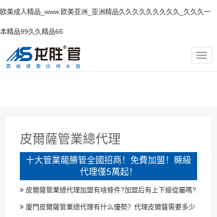
欧美成人精品_www.欧美亚洲_亚洲精品久久久久久久久久久_久久久一
本精品99久久精品66
TOG
NAV
皮爾薩管業總代理
十大管業龍勝管全國招商！免費加盟！縣級
代理僅5萬起！
皮爾薩管業總代理加盟有啥條件?加盟后有上下級從屬嗎?
廈門皮爾薩管業總代理有什么優勢？代理皮爾薩需要多少