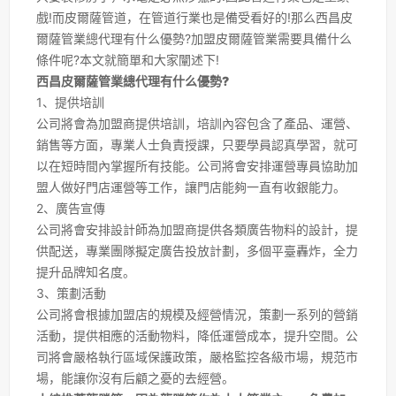
戲!而皮爾薩管道，在管道行業也是備受看好的!那么西昌皮
爾薩管業總代理有什么優勢?加盟皮爾薩管業需要具備什么
條件呢?本文就簡單和大家闡述下!
西昌皮爾薩管業總代理有什么優勢?
1、提供培訓
公司將會為加盟商提供培訓，培訓內容包含了產品、運營、
銷售等方面，專業人士負責授課，只要學員認真學習，就可
以在短時間內掌握所有技能。公司將會安排運營專員協助加
盟人做好門店運營等工作，讓門店能夠一直有收銀能力。
2、廣告宣傳
公司將會安排設計師為加盟商提供各類廣告物料的設計，提
供配送，專業團隊擬定廣告投放計劃，多個平臺轟炸，全力
提升品牌知名度。
3、策劃活動
公司將會根據加盟店的規模及經營情況，策劃一系列的營銷
活動，提供相應的活動物料，降低運營成本，提升空間。公
司將會嚴格執行區域保護政策，嚴格監控各級市場，規范市
場，能讓你沒有后顧之憂的去經營。