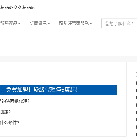
精品99久久精品66
龍勝產品
新聞資訊
龍勝好管家服務
！免費加盟！縣級代理僅5萬起！
道的陜西總代理？
賺錢?
什么條件?