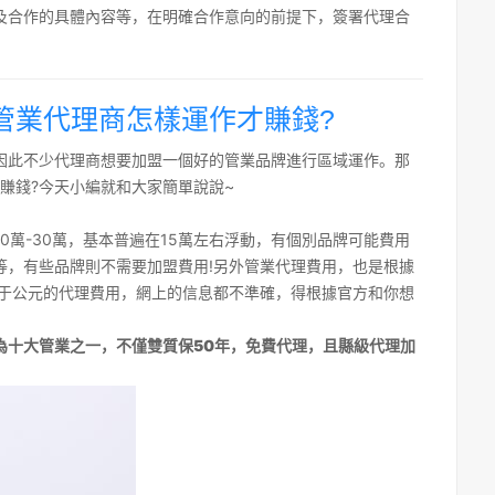
及合作的具體內容等，在明確合作意向的前提下，簽署代理合
管業代理商怎樣運作才賺錢?
因此不少代理商想要加盟一個好的管業品牌進行區域運作。那
賺錢?今天小編就和大家簡單說說~
0萬-30萬，基本普遍在15萬左右浮動，有個別品牌可能費用
等，有些品牌則不需要加盟費用!另外管業代理費用，也是根據
對于公元的代理費用，網上的信息都不準確，得根據官方和你想
為十大管業之一，不僅雙質保50年，免費代理，且縣級代理加