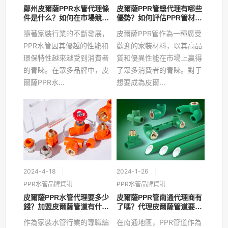
鄭州皮爾薩PPR水管代理條
皮爾薩PPR管總代理有哪些
件是什么？如何在市場競爭
優勢？如何評估PPR管材的
中脫穎而出？
質量？
隨著家裝行業的不斷發展，
皮爾薩PPR管作為一種廣受
PPR水管因其優越的性能和
歡迎的家裝材料，以其高品
環保特性越來越受到消費者
質和優異性能在市場上贏得
的青睞。在眾多品牌中，皮
了眾多消費者的青睞。對于
爾薩PPR水...
想要成為皮爾...
2024-4-18
2024-1-26
PPR水管品牌資訊
PPR水管品牌資訊
皮爾薩PPR水管代理要多少
皮爾薩PPR管南通代理商有
錢？加盟皮爾薩管道有什么
了嗎？代理皮爾薩管道要多
要求嗎？
少錢？
作為家裝水管行業的專職編
在南通地區，PPR管道作為