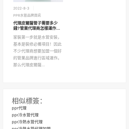
2022-8-3
PPR水管品牌資訊
代理皮爾薩管子需要多少
錢?管業代理商怎樣運作才
賺錢?
家裝第一步就是水管安裝，
基本是裝修必備項目！因此
不少代理商想要加盟一個好
的管業品牌進行區域運作。
那么代理皮爾薩...
相似標簽：
ppr代理
ppr冷水管代理
ppr冷熱水管代理
ppr冷熱水管代理加盟