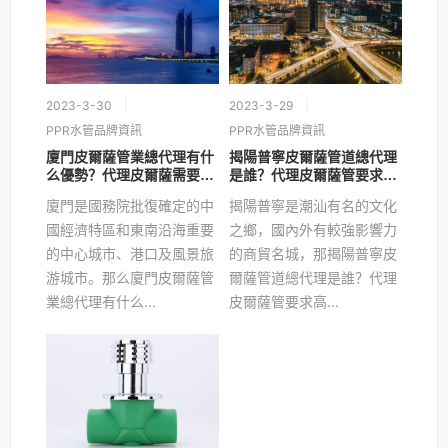
2023-3-30
2023-3-29
PPR水管品牌資訊
PPR水管品牌資訊
廈門皮爾薩管業總代理有什
揭陽普寧皮爾薩管道總代理
么優勢？代理皮爾薩需要多
是誰？代理皮爾薩管要求高
少錢？
嗎？
廈門是國務院批復確定的中
揭陽普寧是潮汕有名的文化
國經濟特區和東南沿海重要
之鄉，國內外有較強影響力
的中心城市、港口及風景旅
的商貿名城，那揭陽普寧皮
游城市。那么廈門皮爾薩管
爾薩管道總代理是誰？代理
業總代理有什么...
皮爾薩管要求高...