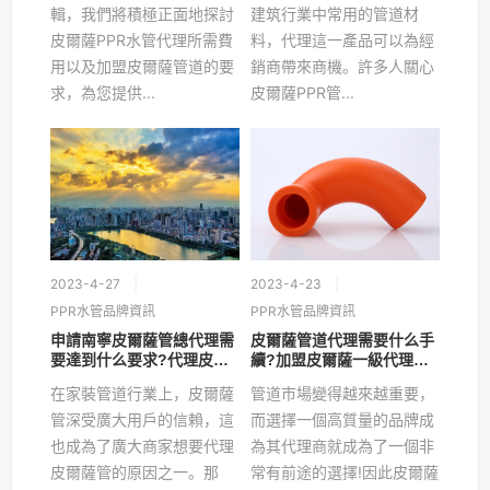
輯，我們將積極正面地探討
建筑行業中常用的管道材
皮爾薩PPR水管代理所需費
料，代理這一產品可以為經
用以及加盟皮爾薩管道的要
銷商帶來商機。許多人關心
求，為您提供...
皮爾薩PPR管...
2023-4-27
2023-4-23
PPR水管品牌資訊
PPR水管品牌資訊
申請南寧皮爾薩管總代理需
皮爾薩管道代理需要什么手
要達到什么要求?代理皮爾
續?加盟皮爾薩一級代理要
薩怎么樣?
什么條件?
在家裝管道行業上，皮爾薩
管道市場變得越來越重要，
管深受廣大用戶的信賴，這
而選擇一個高質量的品牌成
也成為了廣大商家想要代理
為其代理商就成為了一個非
皮爾薩管的原因之一。那
常有前途的選擇!因此皮爾薩