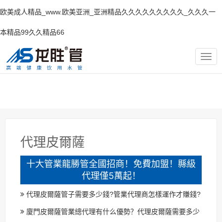
欧美成人精品_www.欧美亚洲_亚洲精品久久久久久久久久久_久久久一
本精品99久久精品66
TOG
NAV
代理皮爾薩
十大管業龍勝管全國招商！免費加盟！縣級
代理僅5萬起！
代理皮爾薩管子需要多少錢?管業代理商怎樣運作才賺錢?
廈門皮爾薩管業總代理有什么優勢？代理皮爾薩需要多少