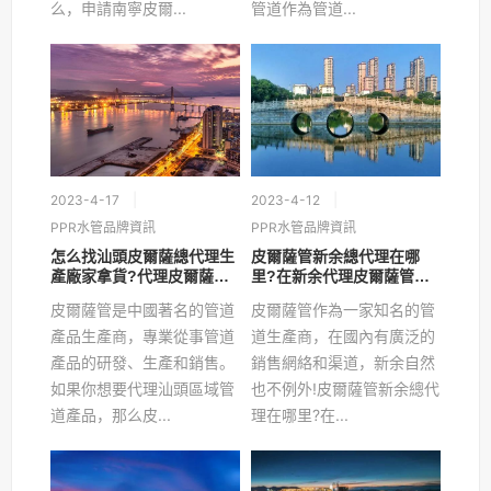
么，申請南寧皮爾...
管道作為管道...
2023-4-17
2023-4-12
PPR水管品牌資訊
PPR水管品牌資訊
怎么找汕頭皮爾薩總代理生
皮爾薩管新余總代理在哪
產廠家拿貨?代理皮爾薩要
里?在新余代理皮爾薩管要
求高嗎?
求高嗎?
皮爾薩管是中國著名的管道
皮爾薩管作為一家知名的管
產品生產商，專業從事管道
道生產商，在國內有廣泛的
產品的研發、生產和銷售。
銷售網絡和渠道，新余自然
如果你想要代理汕頭區域管
也不例外!皮爾薩管新余總代
道產品，那么皮...
理在哪里?在...