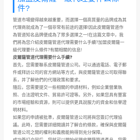
件?
管道市場變得越來越重要，而選擇一個高質量的品牌成為其
代理商就成為了一個非常有前途的選擇!因此皮爾薩管道作
為管道知名品牌便成為了眾多選擇之一!在這篇文章中，我
們將為您介紹皮爾薩管道代理需要什么手續?加盟皮爾薩一
級代理要什么條件?有關相關的信息!
皮爾薩管道代理需要什么手續?
首先，您需要聯系皮爾薩管道公司。可以通過電話、電子郵
件或拜訪公司的官方網站等方式，與皮爾薩管道公司取得聯
系，并了解他們的代理政策和要求。
隨后，您需要提交一些相關的申請材料，例如企業營業執
照、合法證明文件、貿易許可證等。另外，如果您具有豐富
的市場經驗和資源，則可以提供更具說服力的資金和信譽證
明材料。
如果您的申請被批準，皮爾薩管道公司將與您簽訂代理協
議。此時，您需要詳細閱讀并了解合約條款，確保與皮爾薩
管道公司之間的權利和義務能夠得到充分保障。
成功簽訂合同后，您就可以開始代理皮爾薩管道產品。您需