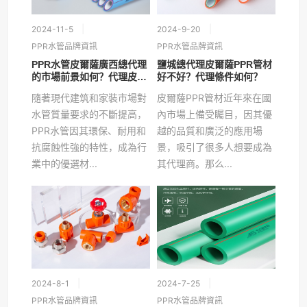
2024-11-5
2024-9-20
PPR水管品牌資訊
PPR水管品牌資訊
PPR水管皮爾薩廣西總代理
鹽城總代理皮爾薩PPR管材
的市場前景如何？代理皮爾
好不好？代理條件如何？
薩水管的優勢是什么？
隨著現代建筑和家裝市場對
皮爾薩PPR管材近年來在國
水管質量要求的不斷提高，
內市場上備受矚目，因其優
PPR水管因其環保、耐用和
越的品質和廣泛的應用場
抗腐蝕性強的特性，成為行
景，吸引了很多人想要成為
業中的優選材...
其代理商。那么...
2024-8-1
2024-7-25
PPR水管品牌資訊
PPR水管品牌資訊