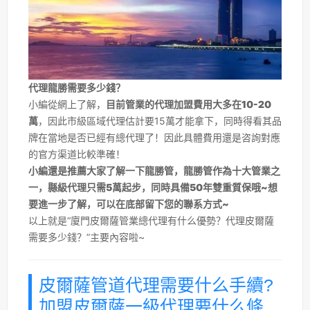
代理龍勝需要多少錢？
小編從網上了解，
目前管業的代理加盟費用大多在10-20
萬
，因此市級區域代理估計要15萬才能拿下，同時得看其品
牌在當地是否已經有總代理了！因此具體費用還是咨詢對應
的官方渠道比較準確！
小編還是推薦大家了解一下龍勝管，龍勝管作為十大管業之
一，縣級代理只需5萬起步，同時具備50年雙重質保哦~想
要進一步了解，可以在底部留下您的聯系方式~
以上就是“廈門皮爾薩管業總代理有什么優勢？代理皮爾薩
需要多少錢？”主要內容啦~
皮爾薩管道代理需要什么手續?
加盟皮爾薩一級代理要什么條