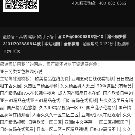
400服務熱線：400-882-6662
龍勝管 - 高端 健康 飲用 水管 |
滬ICP備05005888號-10
|
滬公網安備
31011702889814號
|
本站地圖
|
全部標簽
| 加載用時 0.132秒 | 數據庫
查詢 16次
感谢您访问我们的网站，您可能还对以下资源感兴趣：
亚洲另类春色校园小说
主站蜘蛛池模板：
欧美精品在线免费
|
亚洲五码在线观看视频
|
日日碰狠
狠丁香久燥
|
久热国产精品视频
|
久久精品男人天堂
|
99色这里只有精品
|
国产精品成av人在线视午夜片
|
成人国产精品日本在线
|
国产欧美日韩91
|
亚洲91精品在线亚洲91精品在线
|
日韩有码在线视频
|
热久久这里只有精
品
|
国产精品色悠悠
|
久久99精品视频一区97
|
国产乱子伦精品
|
国产精
品高清在线观看
|
人妻久久久一区二区三区
|
亚洲a成v人在线观看
|
久久
国产精品视频
|
日韩欧美一区三区
|
亚洲a中文字幕
|
一区二区视频国产
|
日韩有码在线观看
|
日本一区二区三区精品视频
|
日韩av高清不卡
|
久久