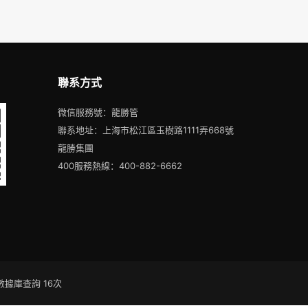
聯系方式
微信服務號：龍勝管
聯系地址：上海市松江區玉樹路1111弄668號
龍勝集團
400服務熱線：400-882-6662
| 數據庫查詢 16次