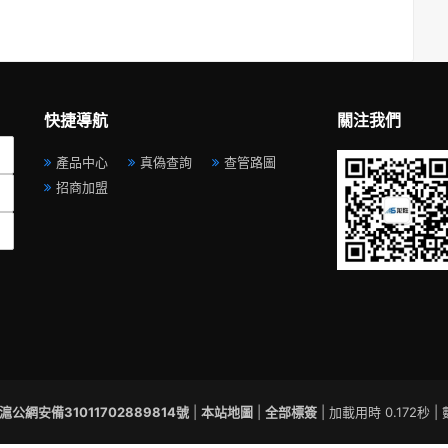
快捷導航
關注我們
產品中心
真偽查詢
查管路圖
招商加盟
滬公網安備31011702889814號
|
本站地圖
|
全部標簽
| 加載用時 0.172秒 