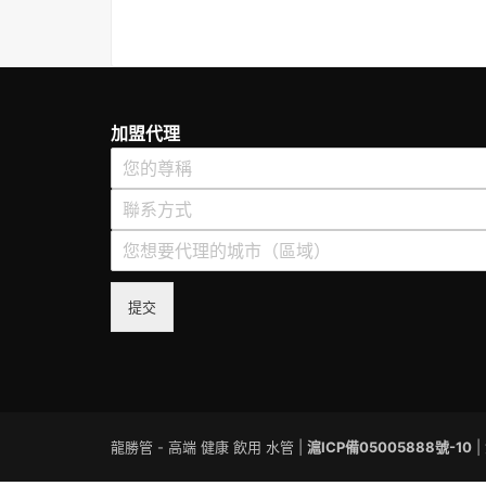
加盟代理
提交
龍勝管 - 高端 健康 飲用 水管 |
滬ICP備05005888號-10
|