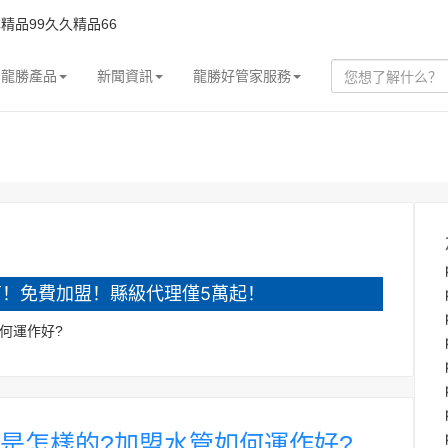
精品99久久精品66
龍勝產品
新聞資訊
龍勝好管家服務
！免費加盟！縣級代理僅5萬起！
何運作好?
是怎樣的?加盟水管如何運作好?