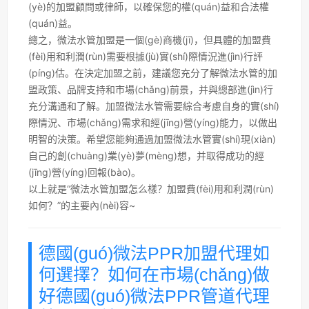
(yè)的加盟顧問或律師，以確保您的權(quán)益和合法權
(quán)益。
總之，微法水管加盟是一個(gè)商機(jī)，但具體的加盟費
(fèi)用和利潤(rùn)需要根據(jù)實(shí)際情況進(jìn)行評
(píng)估。在決定加盟之前，建議您充分了解微法水管的加
盟政策、品牌支持和市場(chǎng)前景，并與總部進(jìn)行
充分溝通和了解。加盟微法水管需要綜合考慮自身的實(shí)
際情況、市場(chǎng)需求和經(jīng)營(yíng)能力，以做出
明智的決策。希望您能夠通過加盟微法水管實(shí)現(xiàn)
自己的創(chuàng)業(yè)夢(mèng)想，并取得成功的經
(jīng)營(yíng)回報(bào)。
以上就是“微法水管加盟怎么樣？加盟費(fèi)用和利潤(rùn)
如何？”的主要內(nèi)容~
德國(guó)微法PPR加盟代理如
何選擇？如何在市場(chǎng)做
好德國(guó)微法PPR管道代理