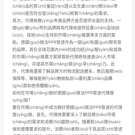
(chǎn)品的質(zhì)量認(rèn)證以及生產(chǎn)標(biāo)準
(zhǔn)是否符合當(dāng)?shù)厥袌?chǎng)的需求。
其次，代理商應(yīng)考慮品牌方是否提供全面的支持。一
個(gè)優(yōu)秀的品牌將為代理商提供從產(chǎn)品培訓
(xùn)、技術(shù)支持到市場(chǎng)推廣等多方面的幫
助。德國(guó)微法PPR管道作為一個(gè)有國(guó)際背景
的品牌，其在全球范圍內(nèi)的成功經(jīng)驗(yàn)和成熟
的市場(chǎng)推廣方案將幫助代理商快速進(jìn)入市場
(chǎng)，并提高市場(chǎng)競(jìng)爭(zhēng)力。此
外，代理商還需了解品牌方的物流配送體系、售后服務(wù)
保障等，確保能夠?yàn)榭蛻籼峁o憂的產(chǎn)品購
(gòu)買和使用體驗(yàn)。
如何在市場(chǎng)做好德國(guó)微法PPR管道代理營
(yíng)銷？
要在市場(chǎng)中成功做好德國(guó)微法PPR管道的代理
營(yíng)銷，首先，代理商需要深入了解目標(biāo)市場
(chǎng)的需求和消費(fèi)趨勢(shì)。隨著對(duì)環(huán)
保和健康要求的提升，消費(fèi)者對(duì)于高品質(zhì)管道