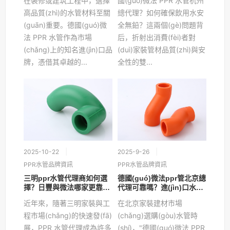
在裝修或建筑工程中，選擇
國(guó)微法 PPR 水管杭州
高品質(zhì)的水管材料至關
總代理？如何確保飲用水安
(guān)重要。德國(guó)微
全無鉛？這兩個(gè)問題背
法 PPR 水管作為市場
后，折射出消費(fèi)者對
(chǎng)上的知名進(jìn)口品
(duì)家裝管材品質(zhì)與安
牌，憑借其卓越的...
全性的雙...
2025-10-22
2025-9-26
PPR水管品牌資訊
PPR水管品牌資訊
三明ppr水管代理商如何選
德國(guó)微法ppr管北京總
擇？日豐與微法哪家更靠
代理可靠嗎？進(jìn)口水管
譜？
如何選擇？
近年來，隨著三明家裝與工
在北京家裝建材市場
程市場(chǎng)的快速發(fā)
(chǎng)選購(gòu)水管時
展，PPR 水管代理成為許多
(shí)，"德國(guó)微法 PPR