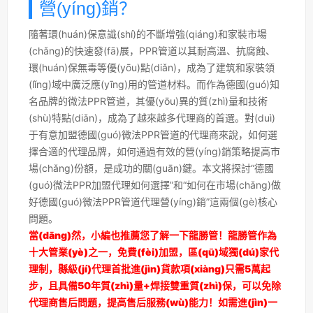
營(yíng)銷？
隨著環(huán)保意識(shí)的不斷增強(qiáng)和家裝市場
(chǎng)的快速發(fā)展，PPR管道以其耐高溫、抗腐蝕、
環(huán)保無毒等優(yōu)點(diǎn)，成為了建筑和家裝領
(lǐng)域中廣泛應(yīng)用的管道材料。而作為德國(guó)知
名品牌的微法PPR管道，其優(yōu)異的質(zhì)量和技術
(shù)特點(diǎn)，成為了越來越多代理商的首選。對(duì)
于有意加盟德國(guó)微法PPR管道的代理商來說，如何選
擇合適的代理品牌，如何通過有效的營(yíng)銷策略提高市
場(chǎng)份額，是成功的關(guān)鍵。本文將探討“德國
(guó)微法PPR加盟代理如何選擇”和“如何在市場(chǎng)做
好德國(guó)微法PPR管道代理營(yíng)銷”這兩個(gè)核心
問題。
當(dāng)然，小編也推薦您了解一下龍勝管！龍勝管作為
十大管業(yè)之一，免費(fèi)加盟，區(qū)域獨(dú)家代
理制，縣級(jí)代理首批進(jìn)貨款項(xiàng)只需5萬起
步，且具備50年質(zhì)量+焊接雙重質(zhì)保，可以免除
代理商售后問題，提高售后服務(wù)能力！如需進(jìn)一