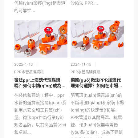
何驗(yàn)證經(jīng)銷渠道
沙微法 PPR ...
的可靠性...
2025-1-16
2024-11-15
PPR水管品牌資訊
PPR水管品牌資訊
微法ppr上海總代理靠譜
德國(guó)微法PPR加盟代
嗎？如何申請(qǐng)成為上
理如何選擇？如何在市場
海地區(qū)的總代理？
(chǎng)做好德國(guó)微
在裝修和建筑工程中，ppr
隨著環(huán)保意識(shí)的
法PPR管道代理營(yíng)
水管的選擇直接關(guān)系
銷？
不斷增強(qiáng)和家裝市場
到用水安全和工程質(zhì)
(chǎng)的快速發(fā)展，
量。微法ppr作為行業(yè)
PPR管道以其耐高溫、抗腐
知名品牌，以其高品質(zhì)
蝕、環(huán)保無毒等優
和卓越...
(yōu)點(diǎn)，成為了建筑