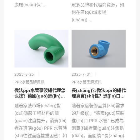
康環(huán)保" ...
眾多品牌和代理商資源，如
何在區(qū)域市場
(chǎng)...
2025-8-25
2025-7-31
PPR水管品牌資訊
PPR水管品牌資訊
微法ppr水管寧波總代理怎
長(zhǎng)沙微法ppr的總代
么找？德國(guó)進(jìn)口
理真實(shí)性？進(jìn)口水
品質(zhì)如何保障？
管環(huán)保性能如何保
隨著家裝市場(chǎng)對
隨著家庭裝修品質(zhì)需求
障？
(duì)隱蔽工程材料的關
的升級(jí)，"德國(guó)原裝
(guān)注度提升，消費(fèi)
進(jìn)口 PPR 水管" 已成為
者在選購(gòu) PPR 水管時
消費(fèi)者關(guān)注焦點
(shí)往往面臨雙重困惑：如
(diǎn)。而圍繞 "長(zhǎng)