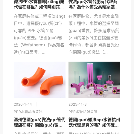
微法PPr水管桐鄉(xiāng)總
微法ppr水管合肥有代理商
代理在哪里？如何辨別其品
嗎？為什么備受高端家裝青
質(zhì)優(yōu)勢(shì)？
睞？
在家庭裝修或工程項(xiàng)
在家庭裝修，尤其是水電隱
目中，選擇優(yōu)質(zhì)
蔽工程中，水管的選擇至關
可靠的 PPR 水管至關
(guān)重要。許多追求品質
(guān)重要。德國(guó)微
(zhì)的業(yè)主在挑選水管
法（Wefatherm）作為知名
時(shí)，都會(huì)將目光投
進(jìn)口品牌，...
向德國(guó)微法（...
2026-1-14
2025-11-3
PPR水管品牌資訊
PPR水管品牌資訊
溫州德國(guó)微法ppr管代
德國(guó)微法ppr水管杭州
理店在哪？德國(guó)微法
總代理是真的嗎？如何確保
的品質(zhì)如何？
飲用水安全無鉛？