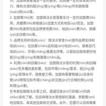
作。加盟商需要滿足一定的要求，如具備一定的資金實(shí)
力、擁有合適的經(jīng)營(yíng)場(chǎng)所和銷售團
(tuán)隊(duì)等。
2. 加盟費(fèi)用：加盟微法水管需要支付一定的加盟費(fèi)
用，具體費(fèi)用根據(jù)加盟方式和地區(qū)而定。加盟
費(fèi)用通常包括品牌使用費(fèi)、培訓(xùn)費(fèi)、開業
(yè)支持費(fèi)等。
3. 品牌支持和培訓(xùn)：微法水管會(huì)提供品牌支持和
培訓(xùn)，包括產(chǎn)品知識(shí)培訓(xùn)、銷售技巧
培訓(xùn)、市場(chǎng)推廣支持等，以幫助加盟商更好地
經(jīng)營(yíng)和推廣產(chǎn)品。
4. 利潤(rùn)和回報(bào)：加盟微法水管的利潤(rùn)和回報
(bào)受多種因素影響，包括市場(chǎng)需求、經(jīng)營
(yíng)管理水平、銷售能力等。加盟商需要根據(jù)自身的
實(shí)際情況和市場(chǎng)狀況進(jìn)行合理的預(yù)估
和規(guī)劃。
在考慮加盟微法水管之前，建議您進(jìn)行詳細(xì)的調
(diào)查和了解，包括與微法水管總部的溝通、參觀實(shí)
地加盟店、與其他加盟商交流等。此外，您還可以咨詢專業