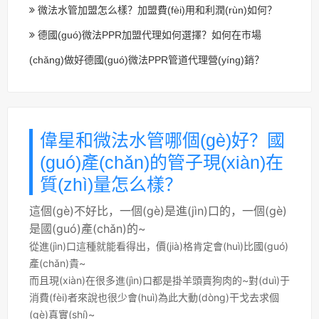
微法水管加盟怎么樣？加盟費(fèi)用和利潤(rùn)如何？
德國(guó)微法PPR加盟代理如何選擇？如何在市場
(chǎng)做好德國(guó)微法PPR管道代理營(yíng)銷？
偉星和微法水管哪個(gè)好？國
(guó)產(chǎn)的管子現(xiàn)在
質(zhì)量怎么樣？
這個(gè)不好比，一個(gè)是進(jìn)口的，一個(gè)
是國(guó)產(chǎn)的~
從進(jìn)口這種就能看得出，價(jià)格肯定會(huì)比國(guó)
產(chǎn)貴~
而且現(xiàn)在很多進(jìn)口都是掛羊頭賣狗肉的~對(duì)于
消費(fèi)者來說也很少會(huì)為此大動(dòng)干戈去求個
(gè)真實(shí)~