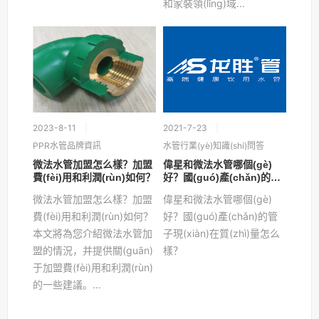
和家裝領(lǐng)域...
2023-8-11
2021-7-23
PPR水管品牌資訊
水管行業(yè)知識(shí)問答
微法水管加盟怎么樣？加盟
偉星和微法水管哪個(gè)
費(fèi)用和利潤(rùn)如何？
好？國(guó)產(chǎn)的管
子現(xiàn)在質(zhì)量怎么
微法水管加盟怎么樣？加盟
偉星和微法水管哪個(gè)
樣？
費(fèi)用和利潤(rùn)如何？
好？國(guó)產(chǎn)的管
本文將為您介紹微法水管加
子現(xiàn)在質(zhì)量怎么
盟的情況，并提供關(guān)
樣？
于加盟費(fèi)用和利潤(rùn)
的一些建議。...