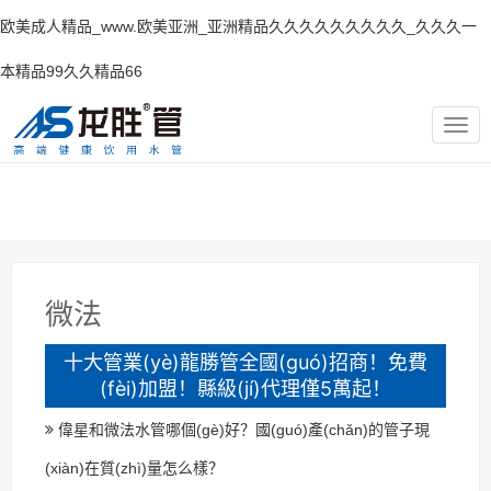
欧美成人精品_www.欧美亚洲_亚洲精品久久久久久久久久久_久久久一
本精品99久久精品66
TOG
NAV
微法
十大管業(yè)龍勝管全國(guó)招商！免費
(fèi)加盟！縣級(jí)代理僅5萬起！
偉星和微法水管哪個(gè)好？國(guó)產(chǎn)的管子現
(xiàn)在質(zhì)量怎么樣？