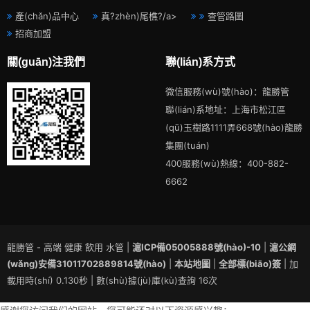
產(chǎn)品中心
真?zhèn)尾樵?/a>
查管路圖
招商加盟
關(guān)注我們
聯(lián)系方式
微信服務(wù)號(hào)：龍勝管
聯(lián)系地址：上海市松江區
(qū)玉樹路1111弄668號(hào)龍勝
集團(tuán)
400服務(wù)熱線：400-882-
6662
龍勝管 - 高端 健康 飲用 水管 |
滬ICP備05005888號(hào)-10
|
滬公網
(wǎng)安備31011702889814號(hào)
|
本站地圖
|
全部標(biāo)簽
| 加
載用時(shí) 0.130秒 | 數(shù)據(jù)庫(kù)查詢 16次