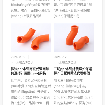
創(chuàng)業(yè)者的熱門
管北京總代理是否可靠" 和
選擇。然而，面對(duì)市場
"進(jìn)口水管如何確保環
(chǎng)上眾多品牌和...
(huán)保耐用" 成...
2025-9-19
2025-9-2
PPR水管品牌資訊
PPR水管品牌資訊
微法ppr水管南京代理商如
三明ppr水管總代理如何選
何選擇？德國(guó)原裝水
擇？日豐與微法代理哪個
管真的更健康嗎？
(gè)更有優(yōu)勢(shì)？
近年來，隨著家庭裝修對
隨著三明市家裝市場
(duì)水質(zhì)安全與管道耐
(chǎng)持續(xù)升溫，
用性的關(guān)注升級(jí)，
PPR 水管代理成為建材創
德國(guó)微法 PPR 水管憑
(chuàng)業(yè)者關(guān)
借 "進(jìn)口品質(zhì) + 健
注的焦點(diǎn)。面對(duì)