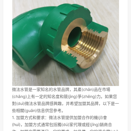
微法水管是一家知名的水管品牌，其產(chǎn)品在市場
(chǎng)上有一定的知名度和競(jìng)爭(zhēng)力。如果您
對(duì)微法水管品牌感興趣，并希望加盟其品牌，以下是一
些相關(guān)信息供您參考。
1. 加盟方式和要求：微法水管提供加盟合作的機(jī)會
(huì)，加盟方式通常包括獨(dú)家代理或經(jīng)銷商合