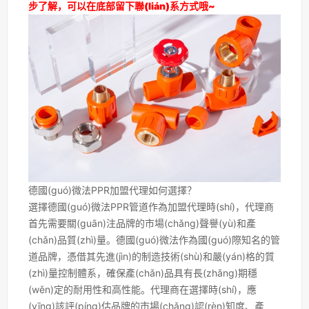
步了解，可以在底部留下聯(lián)系方式哦~
德國(guó)微法PPR加盟代理如何選擇？
選擇德國(guó)微法PPR管道作為加盟代理時(shí)，代理商
首先需要關(guān)注品牌的市場(chǎng)聲譽(yù)和產
(chǎn)品質(zhì)量。德國(guó)微法作為國(guó)際知名的管
道品牌，憑借其先進(jìn)的制造技術(shù)和嚴(yán)格的質
(zhì)量控制體系，確保產(chǎn)品具有長(zhǎng)期穩
(wěn)定的耐用性和高性能。代理商在選擇時(shí)，應
(yīng)該評(píng)估品牌的市場(chǎng)認(rèn)知度、產