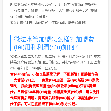
所以個(gè)人覺得國(guó)產(chǎn)各方面會(huì)更好些~
目前像偉星，龍勝，日豐很多十大管業(yè)都有50年雙質
(zhì)保的品質(zhì)保障~
價(jià)格也相對(duì)便宜，性價(jià)比還是很高的！
微法水管加盟怎么樣？加盟費
(fèi)用和利潤(rùn)如何？
微法水管加盟怎么樣？加盟費(fèi)用和利潤(rùn)如何？本文
將為您介紹微法水管加盟的情況，并提供關(guān)于加盟費
(fèi)用和利潤(rùn)的一些建議。
當(dāng)然，小編也推薦您了解一下龍勝管！龍勝管作為
十大管業(yè)之一，免費(fèi)加盟，區(qū)域獨(dú)家代
理制，縣級(jí)代理首批進(jìn)貨款項(xiàng)只需5萬起
步，且具備50年質(zhì)量+焊接雙重質(zhì)保，可以免除
代理商售后問題，提高售后服務(wù)能力！如需進(jìn)一
步了解，可以在底部留下聯(lián)系方式哦~